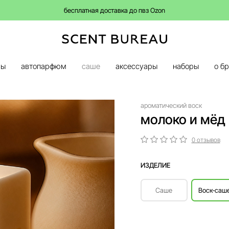
бесплатная доставка до пвз Ozon
ры
автопарфюм
саше
аксессуары
наборы
о б
ароматический воск
молоко и мёд
0 отзывов
ИЗДЕЛИЕ
Саше
Воск-саш