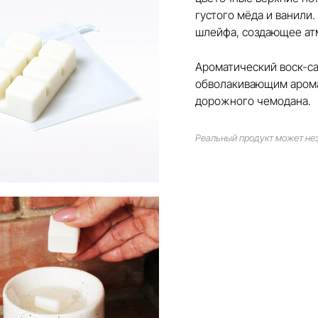
густого мёда и ванили.
шлейфа, создающее атм
Ароматический воск-са
обволакивающим арома
дорожного чемодана.
Реальный продукт может нез