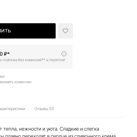
ПИТЬ
20 ₽*
х платежа без комиссий** и переплат
вки
 взимать комиссию
арактеристики
Отзывы (0)
 тепла, нежности и уюта. Сладкие и слегка
ы плавно переходят в сердце из сливочного крема,