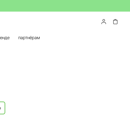
ренде
партнёрам
е