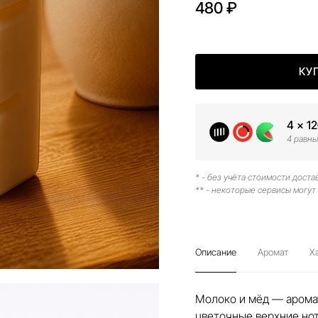
480 ₽
КУ
4 × 1
4 равны
* - без учёта стоимости доста
** - некоторые сервисы могут
Описание
Аромат
Х
Молоко и мёд — аромат
цветочные верхние нот