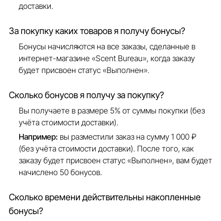
доставки.
За покупку каких товаров я получу бонусы?
Бонусы начисляются на все заказы, сделанные в
интернет-магазине «Scent Bureau», когда заказу
будет присвоен статус «Выполнен».
Сколько бонусов я получу за покупку?
Вы получаете в размере 5% от суммы покупки (без
учёта стоимости доставки).
Например:
вы разместили заказ на сумму 1 000 ₽
(без учёта стоимости доставки). После того, как
заказу будет присвоен статус «Выполнен», вам будет
начислено 50 бонусов.
Сколько времени действительны накопленные
бонусы?