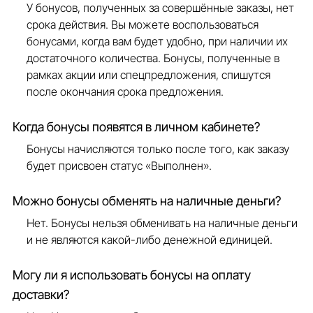
У бонусов, полученных за совершённые заказы, нет
срока действия. Вы можете воспользоваться
бонусами, когда вам будет удобно, при наличии их
достаточного количества. Бонусы, полученные в
рамках акции или спецпредложения, спишутся
после окончания срока предложения.
Когда бонусы появятся в личном кабинете?
Бонусы начисляются только после того, как заказу
будет присвоен статус «Выполнен».
Можно бонусы обменять на наличные деньги?
Нет. Бонусы нельзя обменивать на наличные деньги
и не являются какой-либо денежной единицей.
Могу ли я использовать бонусы на оплату
доставки?