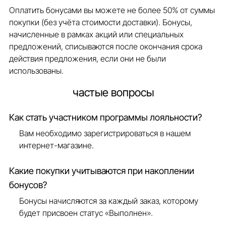
Оплатить бонусами вы можете не более 50% от суммы
покупки (без учёта стоимости доставки). Бонусы,
начисленные в рамках акций или специальных
предложений, списываются после окончания срока
действия предложения, если они не были
использованы.
частые вопросы
Как стать участником программы лояльности?
Вам необходимо зарегистрироваться в нашем
интернет-магазине.
Какие покупки учитываются при накоплении
бонусов?
Бонусы начисляются за каждый заказ, которому
будет присвоен статус «Выполнен».