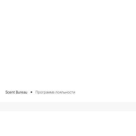
Программа лояльности
СВЯЗАТЬСЯ С НАМИ
+7 (473) 333-55-18