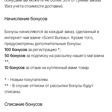
бонусами вы можете не более 50% от суммы заказа
(без учёта стоимости доставки).
Начисление бонусов
Бонусы начисляются за каждый заказ, сделанный в
интернет-магазине «Scent Bureau». Кроме того,
предусмотрены дополнительные бонусы:
100 бонусов
за регистрацию *;
50 бонусов
за подписку на рассылку нашего магазина
**;
10 бонусов
за отзыв на купленный вами товар.
* - Новым покупателям.
** - В случае отписки от рассылки бонусы будут
списаны.
Списание бонусов