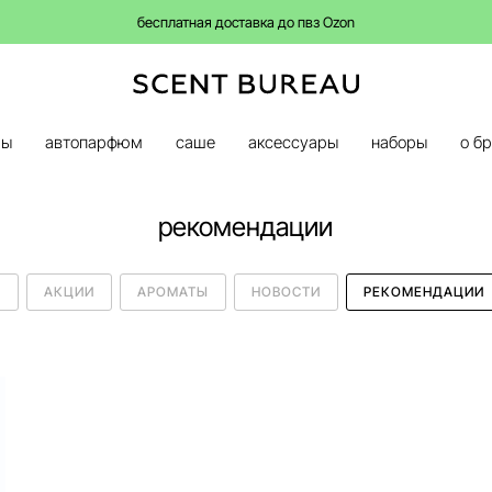
бесплатная доставка до пвз Ozon
ры
автопарфюм
саше
аксессуары
наборы
о б
рекомендации
И
АКЦИИ
АРОМАТЫ
НОВОСТИ
РЕКОМЕНДАЦИИ