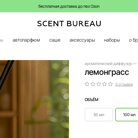
бесплатная доставка до пвз Ozon
ры
автопарфюм
саше
аксессуары
наборы
о б
ароматический диффузор — 
лемонграсс
0 отзывов
ОБЪЁМ
50 мл
100 мл