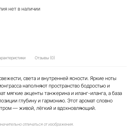
лия нет в наличии
арактеристики
Отзывы (0)
вежести, света и внутренней ясности. Яркие ноты
монграсса наполняют пространство бодростью и
чат мягкие акценты танжерина и иланг-иланга, а база
позиции глубину и гармонию. Этот аромат словно
тром — живой, лёгкий и вдохновляющий.
начительно отличаться от изображения.