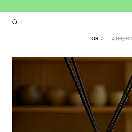
свечи
диффузо