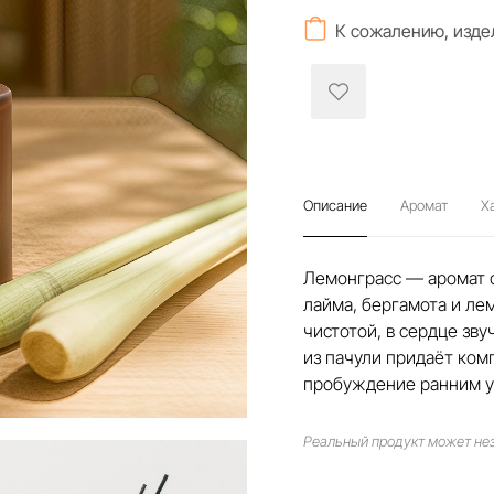
К сожалению, изде
Описание
Аромат
Х
Лемонграсс — аромат с
лайма, бергамота и ле
чистотой, в сердце зву
из пачули придаёт ком
пробуждение ранним у
Реальный продукт может нез