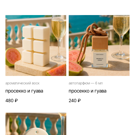
ароматический воск
автопарфюм — 6 мл
просекко и гуава
просекко и гуава
480 ₽
240 ₽