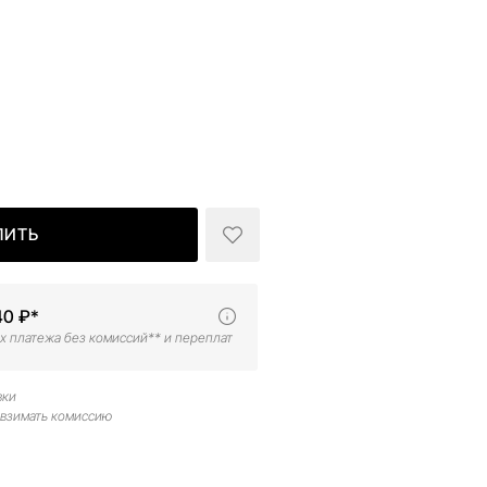
ПИТЬ
40 ₽*
х платежа без комиссий** и переплат
вки
 взимать комиссию