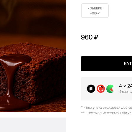
крышка
+190 ₽
960 ₽
КУ
4 × 2
4 равны
* - без учёта стоимости доста
** - некоторые сервисы могут