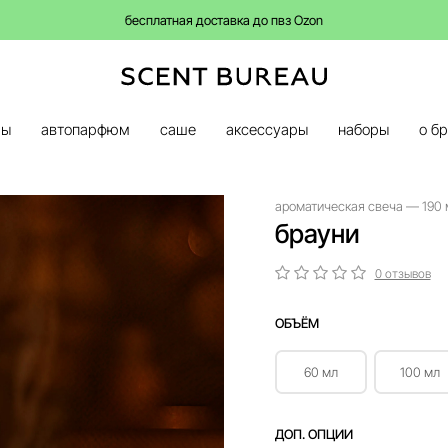
бесплатная доставка до пвз Ozon
ры
автопарфюм
саше
аксессуары
наборы
о б
ароматическая свеча — 190 
брауни
0 отзывов
ОБЪЁМ
60 мл
100 мл
ДОП. ОПЦИИ