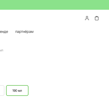
ренде
партнёрам
мл
190 мл