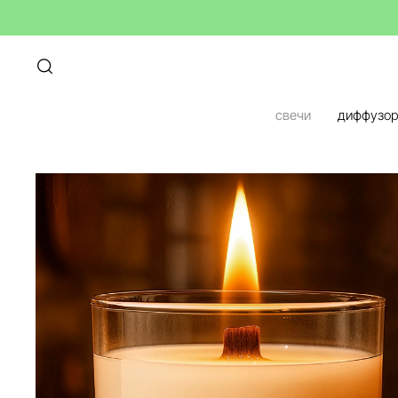
свечи
диффузо