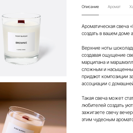
Описание
Аромат
Х
Ароматическая свеча «
создать в вашем доме 
Верхние ноты шоколад
создавая ощущение св
марципана и маршмэлло
сложным и насыщенным
придают композиции з
ассоциации с домашне
Такая свеча может ста
любителей создать уют
зажигаете свечу вечер
этим чудесным аромато