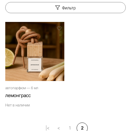
Фильтр
автопарфюм — 6 мл
лемонграсс
Нет в наличии
|<
<
1
2